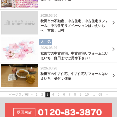
2026.03.30
秋田市の不動産、中古住宅、中古住宅リフォ
ーム、中古住宅リノベーションはいえいち
へ 営業：田村
人 気
2026.03.29
秋田市の中古住宅、中古住宅リフォームはい
えいち 鎌田までご用命下さい！
2026.03.28
秋田市の中古住宅、中古住宅リフォームはい
えいち 受付：佐藤
ページ 3 of 68
<
1
2
3
4
5
6
7
8
9
10
...
68
>