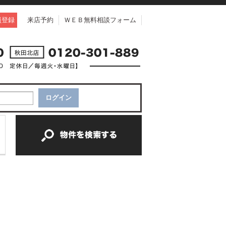
員登録
来店予約
ＷＥＢ無料相談フォーム
中古一戸建て
中古マンション
新築一戸建て
土地
新築マンション