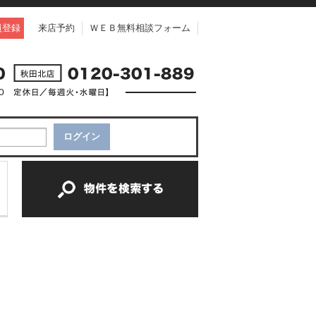
員登録
来店予約
ＷＥＢ無料相談フォーム
中古一戸建て
中古マンション
新築一戸建て
土地
新築マンション