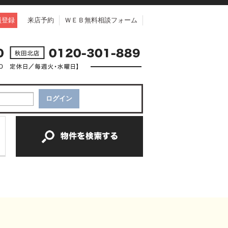
員登録
来店予約
ＷＥＢ無料相談フォーム
中古一戸建て
中古マンション
新築一戸建て
土地
新築マンション