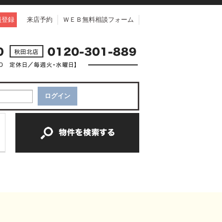
員登録
来店予約
ＷＥＢ無料相談フォーム
中古一戸建て
中古マンション
新築一戸建て
土地
新築マンション