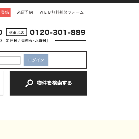
員登録
来店予約
ＷＥＢ無料相談フォーム
中古一戸建て
中古マンション
新築一戸建て
土地
新築マンション