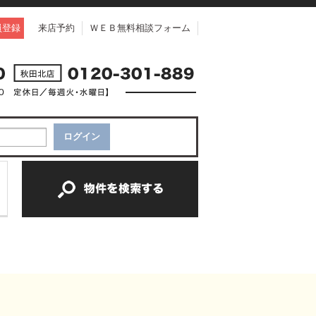
員登録
来店予約
ＷＥＢ無料相談フォーム
中古一戸建て
中古マンション
新築一戸建て
土地
新築マンション