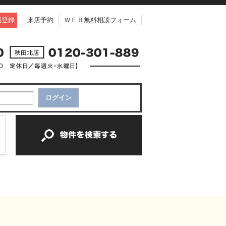
員登録
来店予約
ＷＥＢ無料相談フォーム
中古一戸建て
中古マンション
新築一戸建て
土地
新築マンション