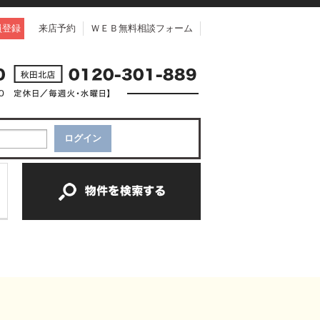
員登録
来店予約
ＷＥＢ無料相談フォーム
中古一戸建て
中古マンション
新築一戸建て
土地
新築マンション