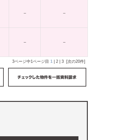
–
–
–
–
3ページ中1ページ目
1
|
2
|
3
[次の20件]