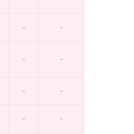
–
–
–
–
–
–
–
–