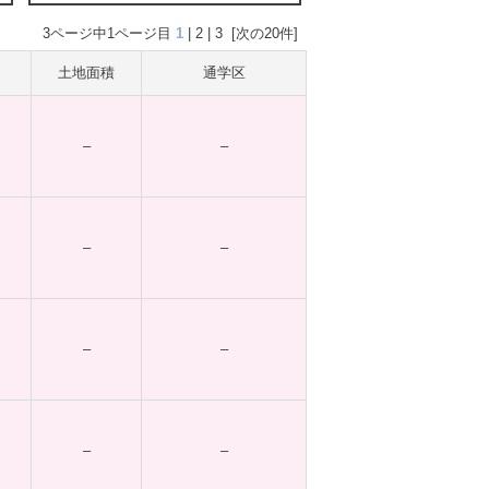
3ページ中1ページ目
1
|
2
|
3
[次の20件]
土地面積
通学区
–
–
–
–
–
–
–
–