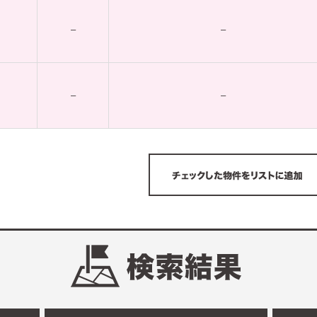
–
–
–
–