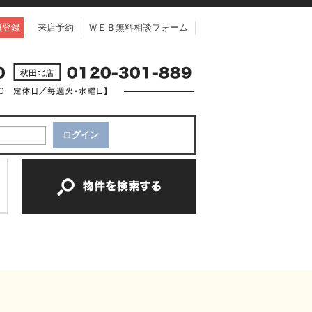
員登録
来店予約
ＷＥＢ無料相談フォーム
中古一戸建て
中古マンション
新築一戸建て
土地
新築マンション