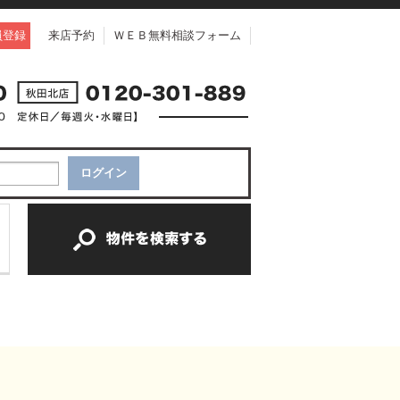
員登録
来店予約
ＷＥＢ無料相談フォーム
中古一戸建て
中古マンション
新築一戸建て
土地
新築マンション