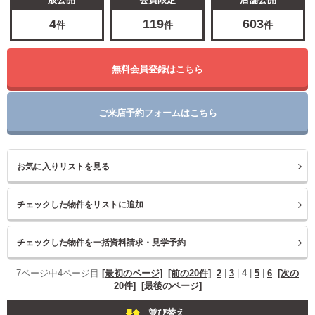
4
119
603
件
件
件
無料会員登録はこちら
ご来店予約フォームはこちら
お気に入りリストを見る
7ページ中4ページ目
[最初のページ]
[前の20件]
2
|
3
|
4
|
5
|
6
[次の
20件]
[最後のページ]
並び替え