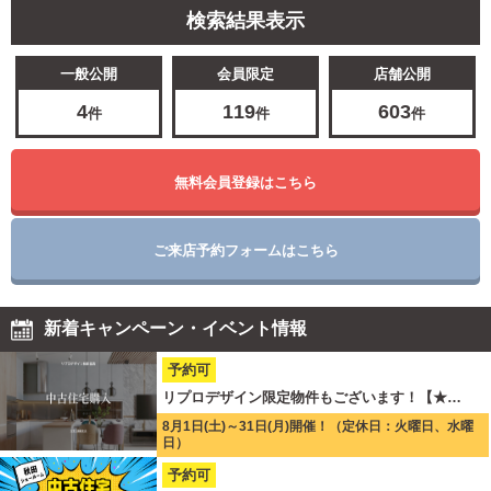
検索結果表示
一般公開
会員限定
店舗公開
4
119
603
件
件
件
無料会員登録はこちら
ご来店予約フォームはこちら
新着キャンペーン・イベント情報
予約可
リプロデザイン限定物件もございます！【★…
8月1日(土)～31日(月)開催！（定休日：火曜日、水曜
日）
予約可