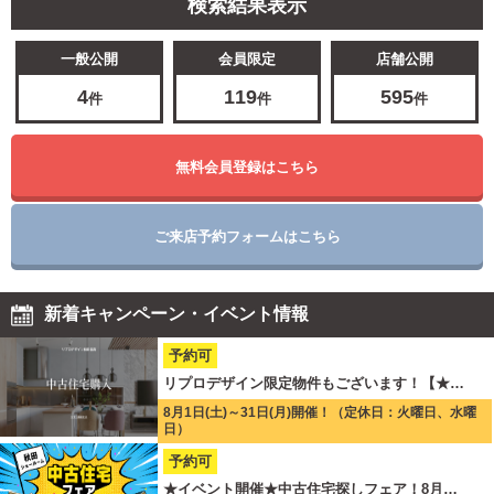
検索結果表示
一般公開
会員限定
店舗公開
4
119
595
件
件
件
無料会員登録はこちら
ご来店予約フォームはこちら
新着キャンペーン・イベント情報
予約可
リプロデザイン限定物件もございます！【★…
8月1日(土)～31日(月)開催！（定休日：火曜日、水曜
日）
予約可
★イベント開催★中古住宅探しフェア！8月…