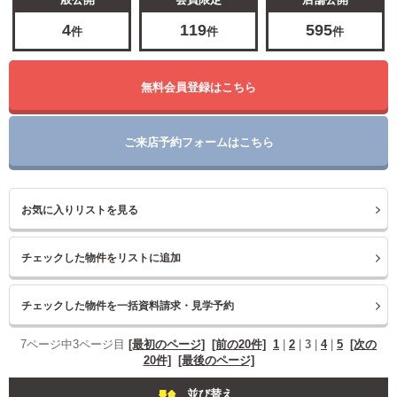
4
119
595
件
件
件
無料会員登録はこちら
ご来店予約フォームはこちら
お気に入りリストを見る
7ページ中3ページ目
[最初のページ]
[前の20件]
1
|
2
|
3
|
4
|
5
[次の
20件]
[最後のページ]
並び替え