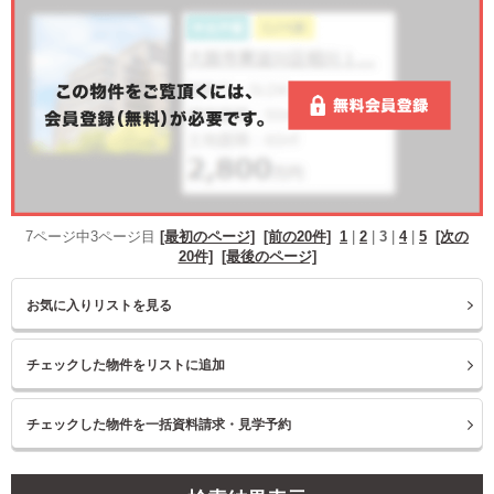
7ページ中3ページ目
[最初のページ]
[前の20件]
1
|
2
|
3
|
4
|
5
[次の
20件]
[最後のページ]
お気に入りリストを見る