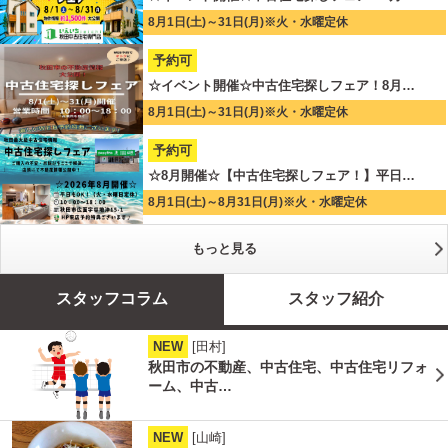
8月1日(土)～31日(月)※火・水曜定休
予約可
☆イベント開催☆中古住宅探しフェア！8月…
8月1日(土)～31日(月)※火・水曜定休
予約可
☆8月開催☆【中古住宅探しフェア！】平日…
8月1日(土)～8月31日(月)※火・水曜定休
もっと見る
スタッフコラム
スタッフ紹介
NEW
[田村]
秋田市の不動産、中古住宅、中古住宅リフォ
ーム、中古…
NEW
[山崎]