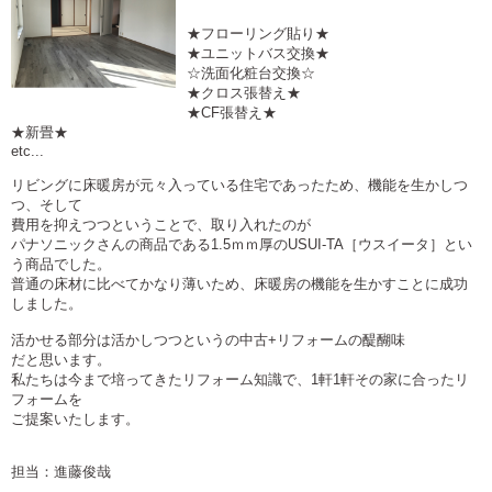
★フローリング貼り★
★ユニットバス交換★
☆洗面化粧台交換☆
★クロス張替え★
★CF張替え★
★新畳★
etc...
リビングに床暖房が元々入っている住宅であったため、機能を生かしつ
つ、そして
費用を抑えつつということで、取り入れたのが
パナソニックさんの商品である1.5ｍｍ厚のUSUI-TA［ウスイータ］とい
う商品でした。
普通の床材に比べてかなり薄いため、床暖房の機能を生かすことに成功
しました。
活かせる部分は活かしつつというの中古+リフォームの醍醐味
だと思います。
私たちは今まで培ってきたリフォーム知識で、1軒1軒その家に合ったリ
フォームを
ご提案いたします。
担当：進藤俊哉