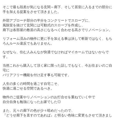
そこで最も段差が気になる玄関～廊下、そして居室に入るまでの部分に
手を加える提案をさせて頂きました。
外部アプローチ部分の半分をコンクリートでスロープに、
風除室を抜けて玄関には可動式のスロープを作成し、
廊下は各部屋の敷居の高さになるべく合わせる高さでリノベーション。
リフォーム済みの物件に更に手を加える事は決して斬新ではなく、もち
ろんルール違反でもありません。
なぜなら、住む人みんなが快適でなければマイホームではないからで
す。
当然これから購入して頂く家に限った話しでもなく、今お住まいのご自
宅に
バリアフリー機能を付け足す事も可能です。
人生の多くの時間を過ごす自宅こそ、
快適に過ごせる空間であるべき。
物件のご提案やリノベーションのお打合せを重ねていく中で
自分自身も勉強になったお家でした◎
また、元々の廊下の色が少々暗めだったので、
『どうせ廊下を直すのであれば』と明るい色味に変更もさせて頂きまし