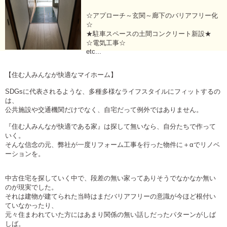
☆アプローチ～玄関～廊下のバリアフリー化
☆
★駐車スペースの土間コンクリート新設★
☆電気工事☆
etc...
【住む人みんなが快適なマイホーム】
SDGsに代表されるような、多種多様なライフスタイルにフィットするの
は、
公共施設や交通機関だけでなく、自宅だって例外ではありません。
『住む人みんなが快適である家』は探して無いなら、自分たちで作って
いく。
そんな信念の元、弊社が一度リフォーム工事を行った物件に＋αでリノベ
ーションを。
中古住宅を探していく中で、段差の無い家ってありそうでなかなか無い
のが現実でした。
それは建物が建てられた当時はまだバリアフリーの意識が今ほど根付い
ていなかったり、
元々住まわれていた方にはあまり関係の無い話しだったパターンがしば
しば。