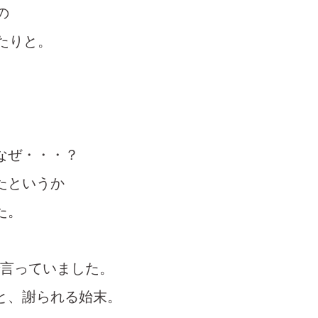
の
たりと。
なぜ・・・？
たというか
た。
で言っていました。
と、謝られる始末。