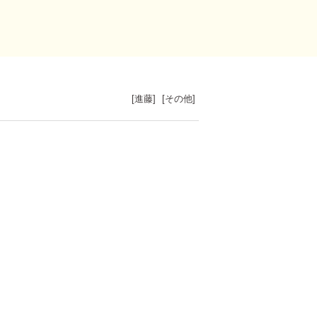
[
進藤
]
[
その他
]