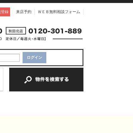
員登録
来店予約
ＷＥＢ無料相談フォーム
中古一戸建て
中古マンション
新築一戸建て
土地
新築マンション