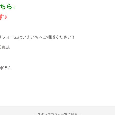
ちら↓
す♪
宅リフォームはいえいちへご相談ください！
田東店
15-1
｜
スタッフコラム一覧に戻る
｜