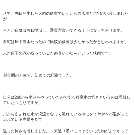
さて、先日発生した大雨の影響でいえいちの店舗と自宅が水没しました
が、
何とか店舗は概ね復旧し、通常営業ができるようになっております。
自宅は床下浸水だったので比較的被害は少なかったかと思われますが、
未だ床下の泥が残っているため臭いがな～といった状態です。
34年間の人生で、初めての経験でした。
自分は2歳から水泳をやっていたのである程度水の怖さというのは理解し
ていたつもりですが、
川からあふれた水が濁流となって流れている中にタイヤや木が混ざって
流れている光景を見て
違った怖さも感じました。（東通り沿いにはそういった物がぶつかって