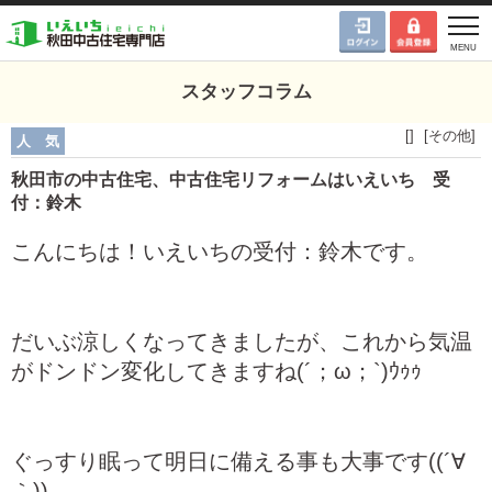
スタッフコラム
[]
[
その他
]
人 気
秋田市の中古住宅、中古住宅リフォームはいえいち 受
付：鈴木
こんにちは！いえいちの受付：鈴木です。
だいぶ涼しくなってきましたが、これから気温
がドンドン変化してきますね(´；ω；`)ｳｩｩ
ぐっすり眠って明日に備える事も大事です((´∀
｀))