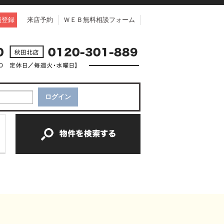
員登録
来店予約
ＷＥＢ無料相談フォーム
中古一戸建て
中古マンション
新築一戸建て
土地
新築マンション