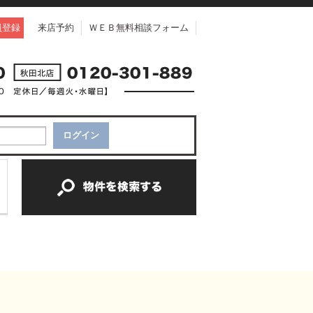
員登録
来店予約
ＷＥＢ無料相談フォーム
中古一戸建て
中古マンション
新築一戸建て
土地
新築マンション