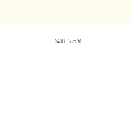
[
佐藤
]
[
その他
]