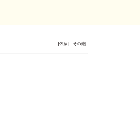
[
佐藤
]
[
その他
]