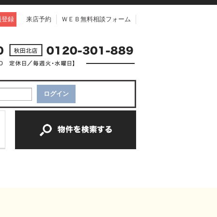
員登録
来店予約
ＷＥＢ無料相談フォーム
中古一戸建て
中古マンション
新築一戸建て
土地
新築マンション