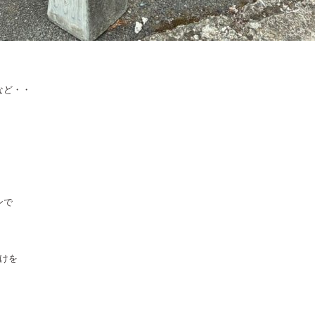
など・・
ンで
けを