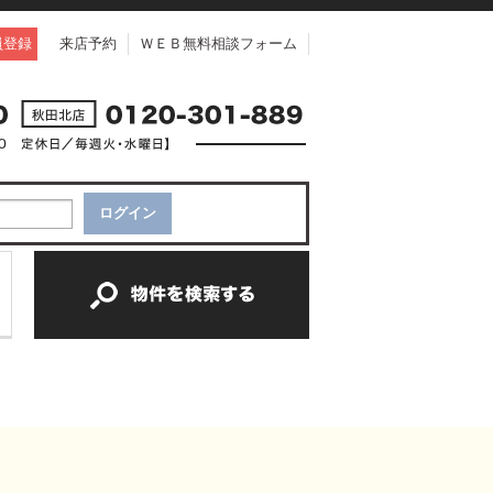
員登録
来店予約
ＷＥＢ無料相談フォーム
中古一戸建て
中古マンション
新築一戸建て
土地
新築マンション