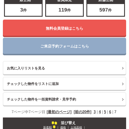
3
119
597
件
件
件
無料会員登録はこちら
ご来店予約フォームはこちら
お気に入りリストを見る
7ページ中7ページ目
[最初のページ]
[前の20件]
3
|
4
|
5
|
6
|
7
並び替え
新着順
｜
価格
｜
土地面積
｜