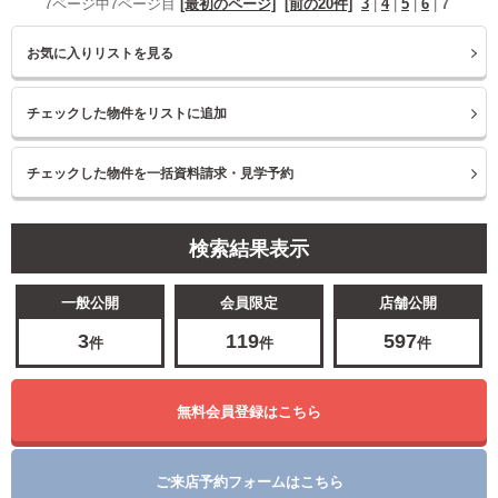
7ページ中7ページ目
[最初のページ]
[前の20件]
3
|
4
|
5
|
6
|
7
お気に入りリストを見る
検索結果表示
一般公開
会員限定
店舗公開
3
119
597
件
件
件
無料会員登録はこちら
ご来店予約フォームはこちら